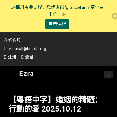
🎉每月恩典课程，凭优惠码“grace&faith”享学费
半价！🎉
查看课程
在线客服
ezrahall@timotai.org
注册
登录
TOG
NAVI
【粵語中字】婚姻的精髓：
行動的愛 2025.10.12