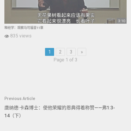
3:10
释经学：观察马可福音11章
835 views
1
2
3
»
Page 1 of 3
文
Previous Article
章
唐纳德·卡森博士：使他荣耀的恩典得着称赞——弗1:3-
导
14（下）
航