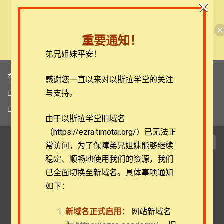
×
🎉每月恩典课程，凭优惠码“grace&faith”享学费
半价！🎉
重要通知！
查看课程
弟兄姐妹平安！
在线客服
感谢您一直以来对以斯拉学堂的关注
ezrahall@timotai.org
与支持。
注册
登录
由于以斯拉学堂旧域名
（https://ezra.timotai.org/）已无法正
TOG
常访问，
为了保障弟兄姐妹能够继续
NAVI
稳定、顺畅地使用我们的资源，我们
已全面切换至新域名。具体事项通知
如下：
新约概论 ：马可福音——撒种
的比喻
新域名正式启用：
网站新域名