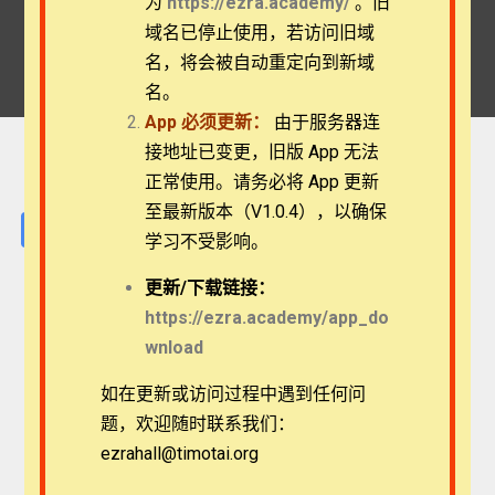
为
https://ezra.academy/
。旧
Home
Videos
域名已停止使用，若访问旧域
新约概论 ：马可福音——撒种的比喻
名，将会被自动重定向到新域
名。
App
必须更新：
由于服务器连
接地址已变更，旧版 App 无法
正常使用。请务必将 App 更新
至最新版本（V1.0.4），以确保
Facebook
Twitter
Telegram
Email
Line
学习不受影响。
更新/
下载链接：
https://ezra.academy/app_do
wnload
如在更新或访问过程中遇到任何问
题，欢迎随时联系我们：
ezrahall@timotai.org