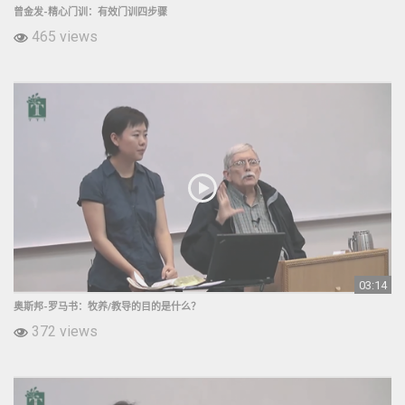
曾金发-精心门训：有效门训四步骤
465 views
03:14
奥斯邦-罗马书：牧养/教导的目的是什么？
372 views