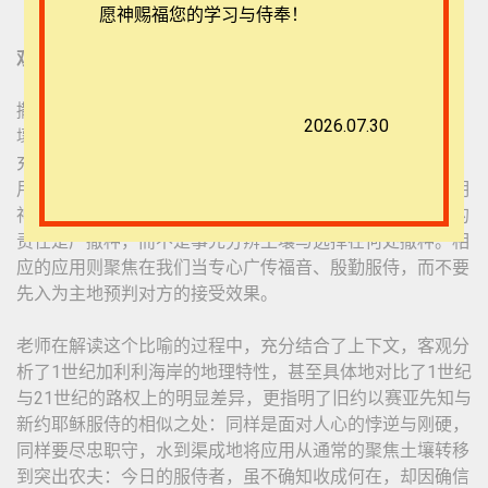
愿神赐福您的学习与侍奉！
观课随笔
撒种的比喻，可谓耳熟能详，通常都是分析四种不同的土
2026.07.30
壤，并号召力争做“好土”。这固然有其价值，但哈里斯老师
充分发挥了解读比喻的综合“功力”，给出了全新的解经与应
用，有力示范了比喻的解读关键：如何用地上的现实来阐明
神国的真理，论据充足地定位了这个比喻的关键点：农夫的
责任是广撒种，而不是事先分辨土壤与选择在何处撒种。相
应的应用则聚焦在我们当专心广传福音、殷勤服侍，而不要
先入为主地预判对方的接受效果。
老师在解读这个比喻的过程中，充分结合了上下文，客观分
析了1世纪加利利海岸的地理特性，甚至具体地对比了1世纪
与21世纪的路权上的明显差异，更指明了旧约以赛亚先知与
新约耶稣服侍的相似之处：同样是面对人心的悖逆与刚硬，
同样要尽忠职守，水到渠成地将应用从通常的聚焦土壤转移
到突出农夫：今日的服侍者，虽不确知收成何在，却因确信