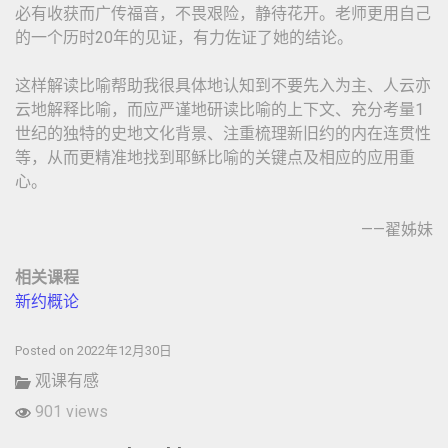
必有收获而广传福音，不畏艰险，静待花开。老师更用自己
的一个历时20年的见证，有力佐证了她的结论。
这样解读比喻帮助我很具体地认知到不要先入为主、人云亦
云地解释比喻，而应严谨地研读比喻的上下文、充分考量1
世纪的独特的史地文化背景、注重梳理新旧约的内在连贯性
等，从而更精准地找到耶稣比喻的关键点及相应的应用重
心。
——翟姊妹
相关课程
新约概论
Posted on 2022年12月30日
观课有感
901 views