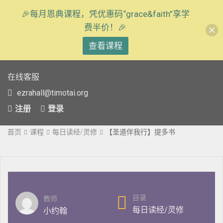
🎉每月恩典课程，凭优惠码“grace&faith”享学
费半价！🎉
查看课程
在线客服
ezrahall@timotai.org
注册
登录
首页
课程
每日读经/灵修
【圣道伴我行】提多书
目录
教师
每日读经/灵修
小约翰