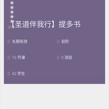
【圣道伴我行】提多书
评论
长期有效
初阶
10 节课
0 测验
42 学生