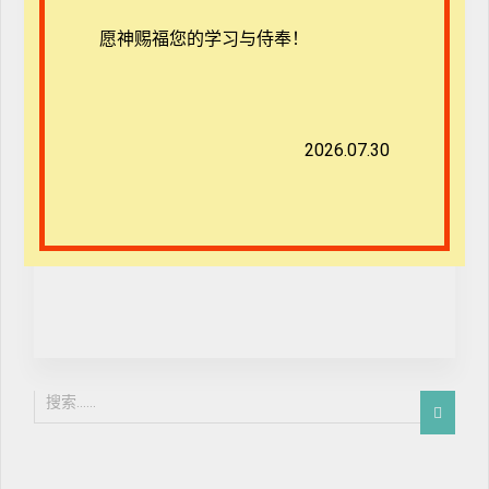
多3章之5_以善彰信
愿神赐福您的学习与侍奉！
2026.07.30
免费
开始学习