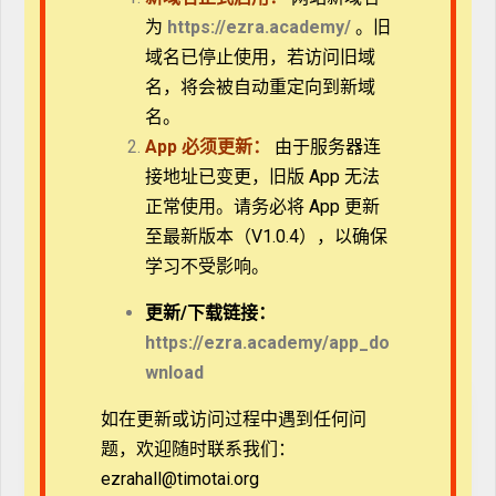
多1章之3_外表的律法主义骨子里
为
https://ezra.academy/
。旧
的反律主义
域名已停止使用，若访问旧域
名，将会被自动重定向到新域
多2章之1_教会中谁都可以有荣美
名。
服侍
App
必须更新：
由于服务器连
接地址已变更，旧版 App 无法
多2章之2_自守、公义、敬虔
正常使用。请务必将 App 更新
至最新版本（V1.0.4），以确保
多3章之1_无能的大能
学习不受影响。
更新/
下载链接：
多3章之2_五要义的完美呈现
https://ezra.academy/app_do
wnload
多3章之3_三一神的伟大工作
如在更新或访问过程中遇到任何问
题，欢迎随时联系我们：
多3章之4_喂养绵羊驱逐灰狼
ezrahall@timotai.org