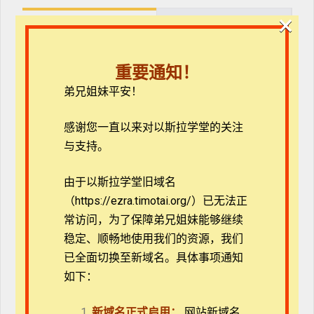
×
课程
教师
重要通知！
评论
弟兄姐妹平安！
感谢您一直以来对以斯拉学堂的关注
与支持。
【圣道伴我行】提多书
由于以斯拉学堂旧域名
（https://ezra.timotai.org/）已无法正
常访问，
为了保障弟兄姐妹能够继续
多1章之1_藉传扬工夫把真理显明
稳定、顺畅地使用我们的资源，我们
已全面切换至新域名。具体事项通知
多1章之2_长老与监督是一回事
如下：
新域名正式启用：
网站新域名