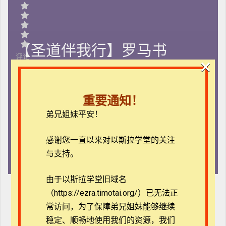
【圣道伴我行】罗马书
评论
×
长期有效
初阶
重要通知！
弟兄姐妹平安！
26 节课
0 测验
感谢您一直以来对以斯拉学堂的关注
67 学生
与支持。
由于以斯拉学堂旧域名
（https://ezra.timotai.org/）已无法正
常访问，
为了保障弟兄姐妹能够继续
稳定、顺畅地使用我们的资源，我们