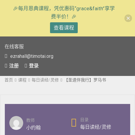
🎉每月恩典课程，凭优惠码“grace&faith”享学
费半价！🎉
查看课程
在线客服
ezrahall@timotai.org
注册
登录
首页
课程
每日读经/灵修
【圣道伴我行】罗马书
目录
教师
每日读经/灵修
小约翰