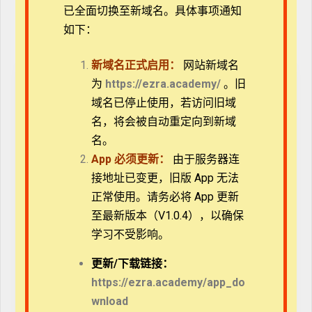
已全面切换至新域名。具体事项通知
如下：
概述
课程
新域名正式启用：
网站新域名
教师
评论
为
https://ezra.academy/
。旧
域名已停止使用，若访问旧域
名，将会被自动重定向到新域
名。
* 登录后在页面上点击“开始学习”按钮免费选课，未注
App
必须更新：
由于服务器连
册请先
注册
接地址已变更，旧版 App 无法
正常使用。请务必将 App 更新
至最新版本（V1.0.4），以确保
学习不受影响。
免费
更新/
下载链接：
https://ezra.academy/app_do
开始学习
wnload