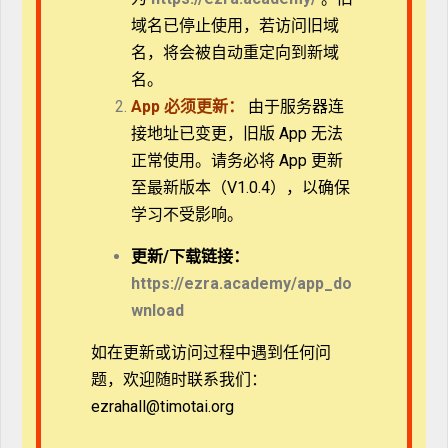
教导学员解释福音书的技能，用于授课、讲道，
域名已停止使用，若访问旧域
及其他事工。
名，将会被自动重定向到新域
帮助学员了解与历史性的耶稣有关的问题和福音
名。
书历史的可靠性。
App
必须更新：
由于服务器连
使学员更好地理解耶稣基督的话和他的工作，成
接地址已变更，旧版 App 无法
长得更像他们的主和救主。
正常使用。请务必将 App 更新
至最新版本（V1.0.4），以确保
教授简介
学习不受影响。
马克
·
史特劳斯
（亚伯丁大
更新/
下载链接：
学博士），自1993年起任
https://ezra.academy/app_do
教于圣地亚哥伯特利神学
wnload
院，现为该学院的新约教
授。他撰写或与人共同撰
如在更新或访问过程中遇到任何问
写了诸多书籍和论文，包
题，欢迎随时联系我们：
括《桑德凡释经系列》
ezrahall@timotai.org
（2014）和《解经者圣经
注释》（第9卷，2010）