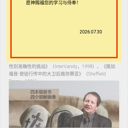
愿神赐福您的学习与侍奉！
中的马可福音注释、《耶
稣举止不端：加利利人谜一样的悖论》（InterVarsity，
2015）、《时代变换中如何读圣经》（Baker，
2011）、《福音书与耶稣生平》（Zondervan，
2026.07.30
2007）、《桑德凡插图圣经背景注释》中的《路加福
音》（Zondervan，2002）、《如何选择译本》（与
Gordon D. Fee合著；2007）、《必备圣经手册》（与
John Walton合著；2006）、《歪曲经文？圣经翻译和
性别准确性的挑战》（InterVarsity，1998）、《路加
福音-使徒行传中的大卫后裔弥赛亚》（Sheffield
Press，1996）。
史特劳斯是《扩展版圣经》（Thomas Nelson）和《文
本教学注释系列》（Baker）的新约编辑，也是新国际
版圣经翻译委员会副主席、NIV研读本圣经的副主编。
他是圣经文献学会、圣经研究所和福音派神学协会成
员。