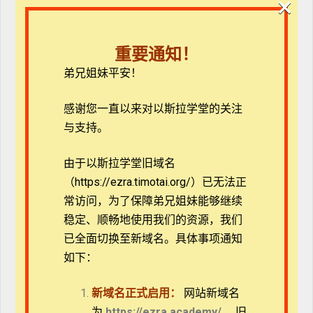
×
本课程着力学习并研究四本新约福音书。
上集：详细考查福音书的研究方法（历史-鉴别学和文
重要通知！
学鉴别法）、福音书的历史和文化背景。
弟兄姐妹平安！
下集：介绍每本福音书作者所描绘的不同的耶稣画像，
并介绍针对历史性的耶稣的研究。
感谢您一直以来对以斯拉学堂的关注
与支持。
课程目标
由于以斯拉学堂旧域名
帮助学员对四福音书（马太福音、马可福音、路
（https://ezra.timotai.org/）已无法正
加福音和约翰福音）中呈现的耶稣生平和教导有
常访问，
为了保障弟兄姐妹能够继续
基本理解。
稳定、顺畅地使用我们的资源，我们
帮助学员理解福音书的关键点，包括每本书的文
已全面切换至新域名。具体事项通知
学体裁、历史和文学背景、解经方法、布局、作
如下：
者和特点。
帮助学员认识每一位福音书作者的独特贡献和神
新域名正式启用：
网站新域名
学观点。
为
https://ezra.academy/
。旧