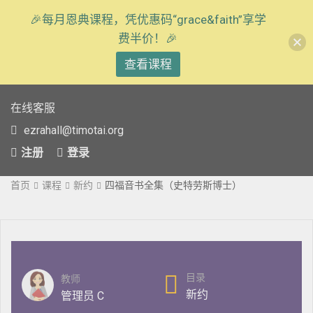
🎉每月恩典课程，凭优惠码“grace&faith”享学
费半价！🎉
查看课程
在线客服
ezrahall@timotai.org
注册
登录
首页
课程
新约
四福音书全集（史特劳斯博士）
目录
教师
新约
管理员 C