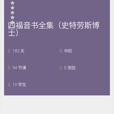
四福音书全集（史特劳斯博
评论
士）
183 天
中阶
94 节课
0 测验
10 学生