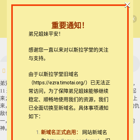
×
🎉每月恩典课程，凭优惠码“grace&faith”享学
【西罗亚池灵修】启示录
费半价！🎉
40 启示录 11:1-4
重要通知！
查看课程
弟兄姐妹平安！
第十一章
41 启示录 11:5-10
42 启示录 11:11-14
在线客服
感谢您一直以来对以斯拉学堂的关注
ezrahall@timotai.org
与支持。
42 启示录 11:11-14
注册
登录
由于以斯拉学堂旧域名
43 启示录 11:15-19
（https://ezra.timotai.org/）已无法正
首页
课程
每日读经/灵修
【西罗亚池灵修】启示录
弟兄姐妹平安。我们今天来一起思想的经文是启示录11:11-14，
11 过了这三天半，有生气从神那里进入他们里面，他们就站起
常访问，
为了保障弟兄姐妹能够继续
来；看见他们的人甚是害怕。 12 两位先知听见有大声音从天上
稳定、顺畅地使用我们的资源，我们
来，对他们说：“上到这里来！”他们就驾着云上了天，他们的仇
已全面切换至新域名。具体事项通知
敌也看见了。 13 正在那时候，地大震动，城就倒塌了十分之
如下：
第十二章
一，因地震而死的有七千人，其余的都恐惧，归荣耀给天上的
团体报名及课程定制咨询：ezrahall@timotai.org
神。 14 第二样灾祸过去，第三样灾祸快到了。
新域名正式启用：
网站新域名