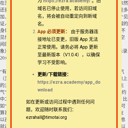
为
https://ezra.academy/
。旧
在圣经中有两种死里复活。一种是拉撒路式的，虽然复活但依然
44 启示录 12:1-6
退换政策
域名已停止使用，若访问旧域
还要最终离世，在新约中还有睚鲁的女儿、寡妇的儿子、女徒多
名，将会被自动重定向到新域
加、少年人犹推古。另一种是基督耶稣式的，就像这里的两个见
隐私策略
证人，因为他们有了保罗所说的不再卑贱的身体，与主那荣耀的
名。
45 启示录 12:7-12
身体相似。耶稣如何“被取上升，有一朵云彩把他接去，便看不
App
必须更新：
由于服务器连
常见问题
见他了”，他们也如何“驾着云上了天”（当然这是以我们四维空
接地址已变更，旧版 App 无法
46 启示录 12:13-17
间的有限来解读我们所无法理解的更多维空间之“存在”的现
正常使用。请务必将 App 更新
象）。后者的区别是“第二次的死在他们身上没有权柄”（启示录
APP下载
至最新版本（V1.0.4），以确保
20:6）。
学习不受影响。
联系我们
“有生气从神那里进入他们里面”的“生气”在原文中是“生命之气
更新/
下载链接：
第十三章
（灵）”。这显然是将我们指向起初的亚当——“耶和华神用地上
关于我们
https://ezra.academy/app_do
的尘土造人，将生气吹在他鼻孔里”（创世记2:7）。那里的“生
wnload
气”在原文中不是我们所熟悉的“רוּחַ”，而是“נְשָׁמָה”，虽然在旧约
中二者存在混用的情形，但这“亚当之气”显然有一定的贬义，比
如在更新或访问过程中遇到任何问
47 启示录 13:1-5
如“
你们休要倚靠世人，他鼻孔里不过有气息，他在一切事上可
题，欢迎随时联系我们：
算甚么呢？”（以赛亚书2
:22
）今天经文的
“生命之气（灵）”在
ezrahall@timotai.org
Copyright © 2022-2026 Timothy Training International,
以西结书著名的骸骨复活中出现：
“
于是，我遵命说预言，气息
48 启示录 13:6-10
NFP
就进入骸骨，骸骨便活了，并且站起来，成为极大的军队”（以