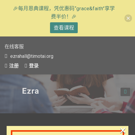
🎉每月恩典课程，凭优惠码“grace&faith”享学
费半价！🎉
查看课程
在线客服
ezrahall@timotai.org
注册
登录
TOG
NAVI
×