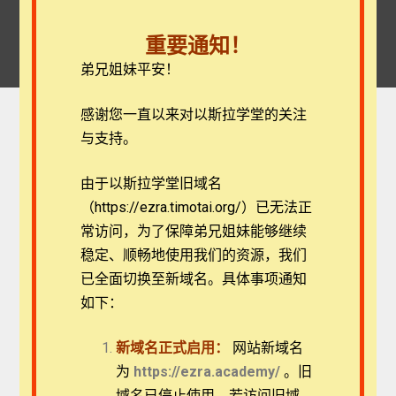
重要通知！
弟兄姐妹平安！
感谢您一直以来对以斯拉学堂的关注
与支持。
由于以斯拉学堂旧域名
（https://ezra.timotai.org/）已无法正
登录
常访问，
为了保障弟兄姐妹能够继续
我的账户
稳定、顺畅地使用我们的资源，我们
用户名或电子邮件
*
已全面切换至新域名。具体事项通知
如下：
Home
我的账户
新域名正式启用：
网站新域名
密码
*
为
https://ezra.academy/
。旧
域名已停止使用，若访问旧域