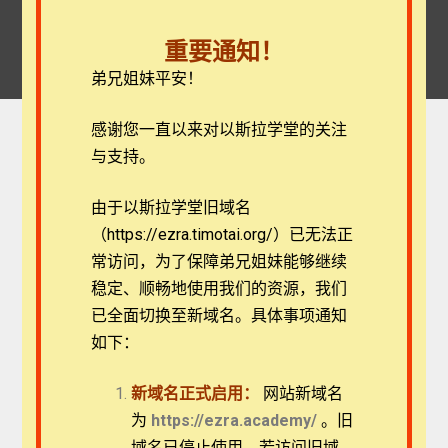
重要通知！
弟兄姐妹平安！
感谢您一直以来对以斯拉学堂的关注
与支持。
由于以斯拉学堂旧域名
（https://ezra.timotai.org/）已无法正
登录
常访问，
为了保障弟兄姐妹能够继续
我的账户
稳定、顺畅地使用我们的资源，我们
用户名或电子邮件
*
已全面切换至新域名。具体事项通知
如下：
Home
我的账户
新域名正式启用：
网站新域名
密码
*
为
https://ezra.academy/
。旧
域名已停止使用，若访问旧域