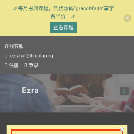
🎉每月恩典课程，凭优惠码“grace&faith”享学
费半价！🎉
查看课程
在线客服
ezrahall@timotai.org
注册
登录
TOG
NAVI
×